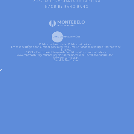
2022 © CERVEJARIA ANTÁRTIDA
MADE BY BANG BANG
Política de Privacidade
Política de Cookies
Em caso de litígio o consumidor pode recorrer a uma Entidade de Resolução Alternativa de
Litígios:
CACCL – Centro de Arbitragem de Conflitos de Consumo de Lisboa’-
www.centroarbitragemlisboa.pt
| Mais informações em 'Portal do Consumidor –
www.consumidor.pt
Canal de Denúncias
>