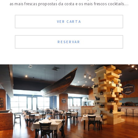
acessos não autorizados, alteração ou destruição de dados, ou divulgação n
as mais frescas propostas da costa e os mais frescos cocktails....
autorizada de informações suas que se encontrem na nossa posse.
VER CARTA
RESERVAR