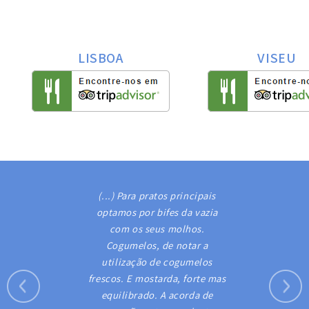
LISBOA
VISEU
(...) Para pratos principais
optamos por bifes da vazia
com os seus molhos.
Cogumelos, de notar a
utilização de cogumelos
frescos. E mostarda, forte mas
equilibrado. A acorda de