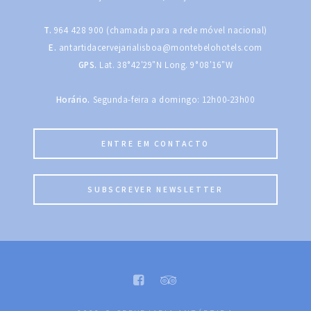
T.
964 428 900 (chamada para a rede móvel nacional)
E.
antartidacervejarialisboa@montebelohotels.com
GPS.
Lat. 38°42'29"N Long. 9°08'16"W
Horário.
Segunda-feira a domingo: 12h00-23h00
ENTRE EM CONTACTO
SUBSCREVER NEWSLETTER