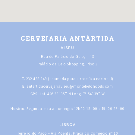
CERVEJARIA ANTÁRTIDA
VISEU
Rua do Palácio do Gelo, n.º 3
Palácio de Gelo Shopping, Piso 3
T.
232 483 949 (chamada para a rede fixa nacional)
E.
antartidacervejariaviseu@montebelohotels.com
GPS.
Lat. 40º 38' 35'' N Long. 7º 54' 39'' W
Horário.
Segunda-feira a domingo: 12h00-15h00 e 19h00-23h00
LISBOA
Terreiro do Paço – Ala Poente, Praça do Comércio nº 10